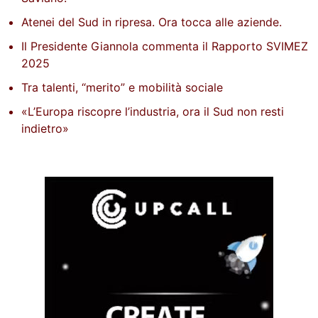
Atenei del Sud in ripresa. Ora tocca alle aziende.
Il Presidente Giannola commenta il Rapporto SVIMEZ
2025
Tra talenti, “merito” e mobilità sociale
«L’Europa riscopre l’industria, ora il Sud non resti
indietro»