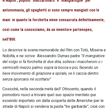
A Napoli , popolo “maccaronaro” e “mangiafoglie” per
antonomasia, gli spaghetti si sono sempre mangiati con le
mani in quanto la forchetta viene consacrata definitivamente,
così come la conosciamo, da un inventore partenopeo,
nell’800.
Lo descrive la scena memorabile del film con Totò, Miseria e
Nobiltà, e ne scrive Alessandro Dumas padre
”Il mangiatore
del volgo si fa forchetta di due dita, solleva i maccheroni o i
vermicelli mezzo palmo sopra la bocca e poi, facendo un
lieve movimento di girazione a spirale, ve li caccia dentro
senza sporcarsi nè scottarsi”
Cosicchè, nella seconda metá dell’ Ottocento, quando il
pomodoro riuscì a trovare quel suo spazio meritato-pur
essendo importato sin dalla scoperta delle Americhe-per le
strade di Napoli si vendeva la pasta “tre garibarde”, cioè con