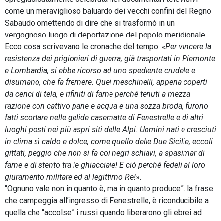
come un meraviglioso baluardo dei vecchi confini del Regno
Sabaudo omettendo di dire che si trasformò in un
vergognoso luogo di deportazione del popolo meridionale .
Ecco cosa scrivevano le cronache del tempo:
«Per vincere la
resistenza dei prigionieri di guerra, già trasportati in Piemonte
e Lombardia, si ebbe ricorso ad uno spediente crudele e
disumano, che fa fremere. Quei meschinelli, appena coperti
da cenci di tela, e rifiniti di fame perché tenuti a mezza
razione con cattivo pane e acqua e una sozza broda, furono
fatti scortare nelle gelide casematte di Fenestrelle e di altri
luoghi posti nei più aspri siti delle Alpi. Uomini nati e cresciuti
in clima sì caldo e dolce, come quello delle Due Sicilie, eccoli
gittati, peggio che non si fa coi negri schiavi, a spasimar di
fame e di stento tra le ghiacciaie! E ciò perché fedeli al loro
giuramento militare ed al legittimo Re!
».
“Ognuno vale non in quanto è, ma in quanto produce”, la frase
che campeggia all’ingresso di Fenestrelle, è riconducibile a
quella che “accolse” i russi quando liberarono gli ebrei ad