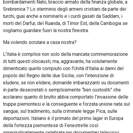
bombardamenti Nato, braccio armato della finanza globale, a
Srebrenica ? Lo sterminio degli armeni cristiani da parte dei
turchi, guai anche a nominarlo e i curdi gasati da Saddam, i
morti del Darfur, del Ruanda, di Timor Est, della Cambogia se
vogliamo guardare fuori la nostra finestra.
Ma volendo scrutare a casa nostra?
L’Italia è complice non solo della mancata commemorazione
di tutti questi olocausti, ma, aggravante, ha volutamente
dimenticato quello compiuto con l’Unità d’Italia ai danni del
popolo del Regno delle due Sicilie, con l’intenzione di
eludere, se non elidere, domande imbarazzanti su documenti
in parte desecretati o semplicemente “ben custoditi” che
acclarano quanto di brutto abbia comportato l’invasione delle
truppe piemontesi e la conseguente e forzata unione nata sul
sangue, sul tradimento, sulla criminale legge Pica, sulle
deportazioni. Italiano è il primato del primo lager in Europa
della fortezza piemontese di Fenestrelle così
spregiudicatamente celebrata nei documentari televisivi